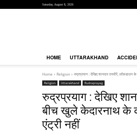
Saturday, August 8, 2026
Creative
News
Express
|
CNE
News
HOME
UTTARAKHAND
ACCIDE
Home
Religion
रुद्रप्रयाग : देखिए शानदार तस्वीरें, लॉकडाउन क
Religion
Uttarakhand
Rudraprayag
रुद्रप्रयाग : देखिए शा
बीच खुले केदारनाथ के 
एंट्री नहीं