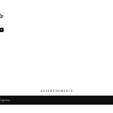
के
0
ADVERTISEMENTS
 Express