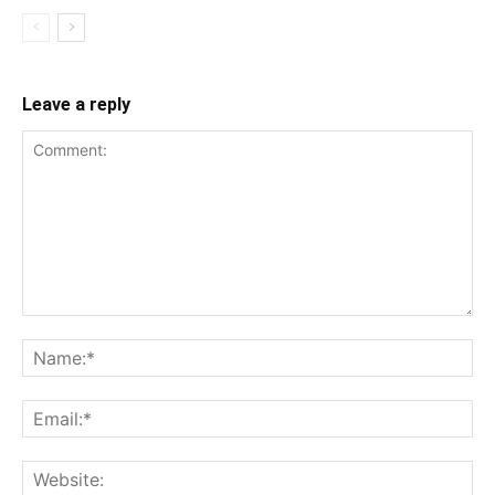
Leave a reply
Comment:
Na
Ema
Web