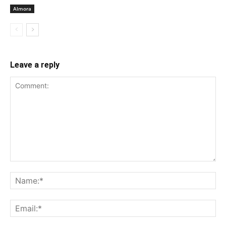
Almora
Leave a reply
Comment:
Na
Ema