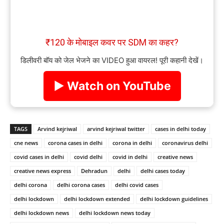
₹120 के मोबाइल कवर पर SDM का कहर?
डिलीवरी बॉय को जेल भेजने का VIDEO हुआ वायरल! पूरी कहानी देखें।
▶ Watch on YouTube
TAGS
Arvind kejriwal
arvind kejriwal twitter
cases in delhi today
cne news
corona cases in delhi
corona in delhi
coronavirus delhi
covid cases in delhi
covid delhi
covid in delhi
creative news
creative news express
Dehradun
delhi
delhi cases today
delhi corona
delhi corona cases
delhi covid cases
delhi lockdown
delhi lockdown extended
delhi lockdown guidelines
delhi lockdown news
delhi lockdown news today