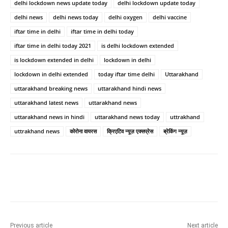
delhi lockdown news update today
delhi lockdown update today
delhi news
delhi news today
delhi oxygen
delhi vaccine
iftar time in delhi
iftar time in delhi today
iftar time in delhi today 2021
is delhi lockdown extended
is lockdown extended in delhi
lockdown in delhi
lockdown in delhi extended
today iftar time delhi
Uttarakhand
uttarakhand breaking news
uttarakhand hindi news
uttarakhand latest news
uttarakhand news
uttarakhand news in hindi
uttarakhand news today
uttrakhand
uttrakhand news
कोरोना वायरस
क्रिएटिव न्यूज़ एक्सप्रेस
ब्रेकिंग न्यूज़
Previous article
Next article