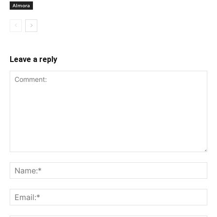
Almora
Leave a reply
Comment:
Na
Ema