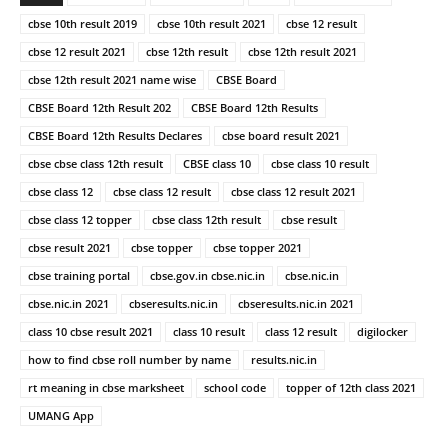
cbse 10th result 2019
cbse 10th result 2021
cbse 12 result
cbse 12 result 2021
cbse 12th result
cbse 12th result 2021
cbse 12th result 2021 name wise
CBSE Board
CBSE Board 12th Result 202
CBSE Board 12th Results
CBSE Board 12th Results Declares
cbse board result 2021
cbse cbse class 12th result
CBSE class 10
cbse class 10 result
cbse class 12
cbse class 12 result
cbse class 12 result 2021
cbse class 12 topper
cbse class 12th result
cbse result
cbse result 2021
cbse topper
cbse topper 2021
cbse training portal
cbse.gov.in cbse.nic.in
cbse.nic.in
cbse.nic.in 2021
cbseresults.nic.in
cbseresults.nic.in 2021
class 10 cbse result 2021
class 10 result
class 12 result
digilocker
how to find cbse roll number by name
results.nic.in
rt meaning in cbse marksheet
school code
topper of 12th class 2021
UMANG App