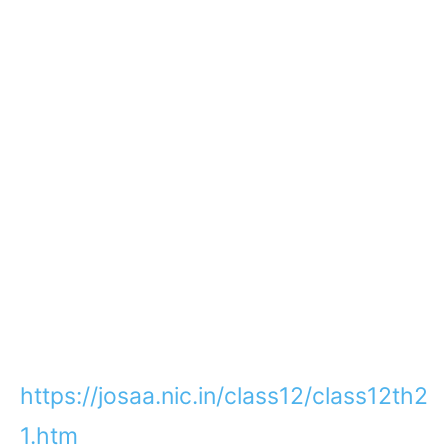
https://josaa.nic.in/class12/class12th2
1.htm