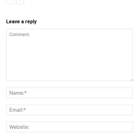
Leave a reply
Comment:
Na
Ema
Web