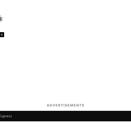
्फ
0
ADVERTISEMENTS
 Express