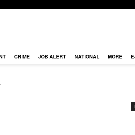
NT
CRIME
JOB ALERT
NATIONAL
MORE
E
ल