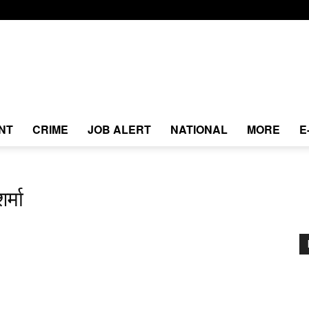
NT
CRIME
JOB ALERT
NATIONAL
MORE
E
र्मा