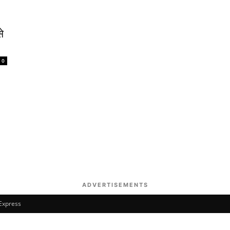
से
0
ADVERTISEMENTS
 Express