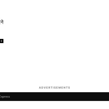
ने
0
ADVERTISEMENTS
 Express