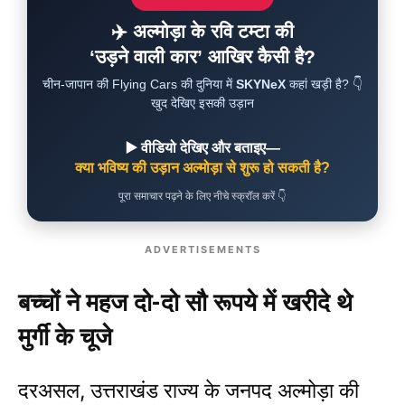
✈️ अल्मोड़ा के रवि टम्टा की
‘उड़ने वाली कार’ आखिर कैसी है?
चीन-जापान की Flying Cars की दुनिया में
SKYNeX
कहां खड़ी है? 👇
खुद देखिए इसकी उड़ान
▶️ वीडियो देखिए और बताइए—
क्या भविष्य की उड़ान अल्मोड़ा से शुरू हो सकती है?
पूरा समाचार पढ़ने के लिए नीचे स्क्रॉल करें 👇
ADVERTISEMENTS
बच्चों ने महज दो-दो सौ रूपये में खरीदे थे
मुर्गी के चूजे
दरअसल, उत्तराखंड राज्य के जनपद अल्मोड़ा की