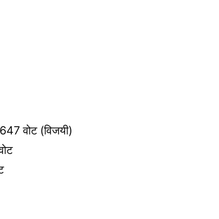
 2647 वोट (विजयी)
वोट
ट