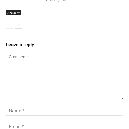
Accident
Leave a reply
Comment:
Na
Ema