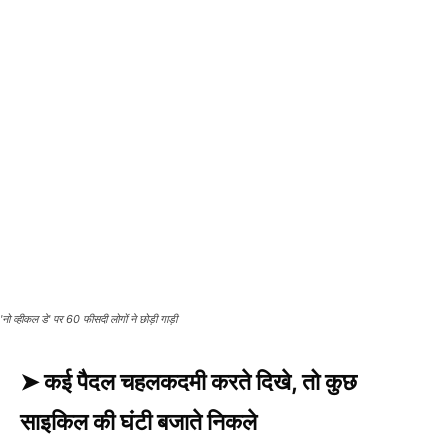
'नो व्हीकल डे' पर 60 फीसदी लोगों ने छोड़ी गाड़ी
➤ कई पैदल चहलकदमी करते दिखे, तो कुछ
साइकिल की घंटी बजाते निकले