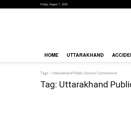
Friday, August 7, 2026
Creative
News
Express
|
CNE
News
HOME
UTTARAKHAND
ACCIDE
Tags
Uttarakhand Public Service Commission
Tag:
Uttarakhand Publ