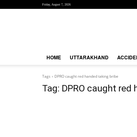
Friday, August 7, 2026
Creative
News
Express
|
CNE
News
HOME
UTTARAKHAND
ACCIDE
Tags
DPRO caught red handed taking bribe
Tag:
DPRO caught red h