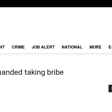
NT
CRIME
JOB ALERT
NATIONAL
MORE
E
anded taking bribe