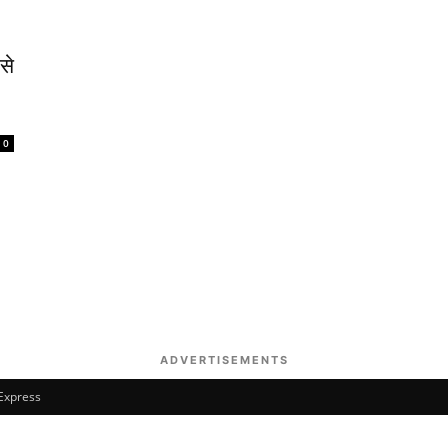
से
0
ADVERTISEMENTS
 Express