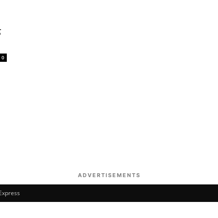
ड
0
ADVERTISEMENTS
 Express