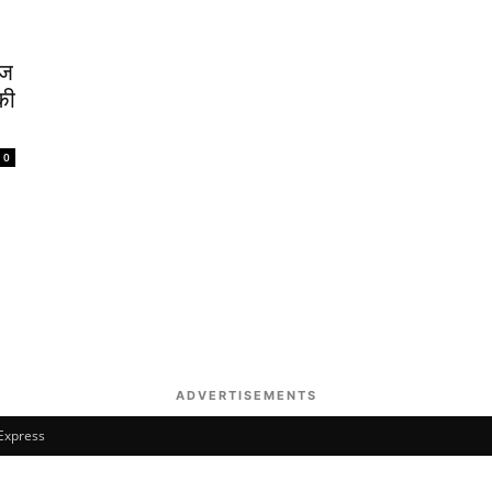
ेज
की
0
ADVERTISEMENTS
 Express