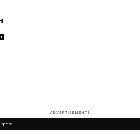
्ष
0
ADVERTISEMENTS
 Express