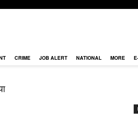
NT
CRIME
JOB ALERT
NATIONAL
MORE
E
या