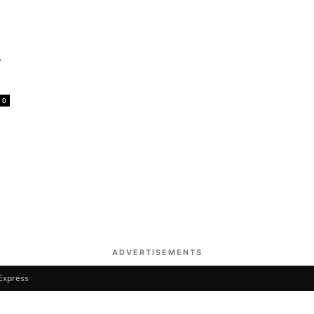
ी
0
ADVERTISEMENTS
 Express