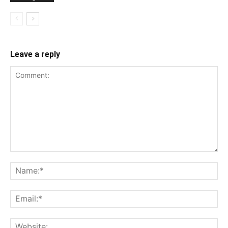
Leave a reply
Comment:
Na
Ema
Web