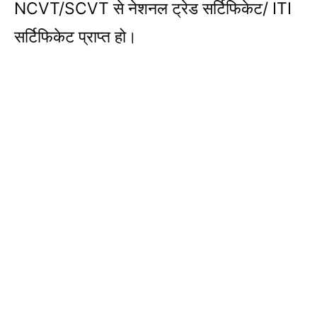
NCVT/SCVT से नेशनल ट्रेड सर्ट‍िफिकेट/ ITI
सर्ट‍िफिकेट प्राप्‍त हो।