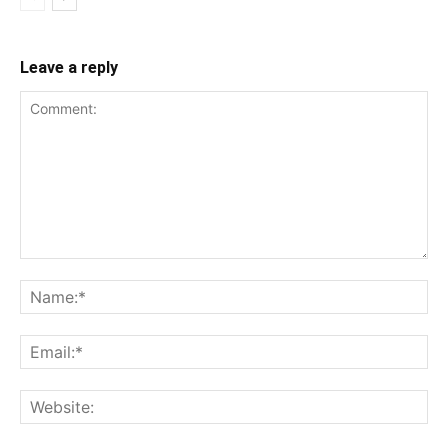
Leave a reply
Comment:
Na
Ema
Web