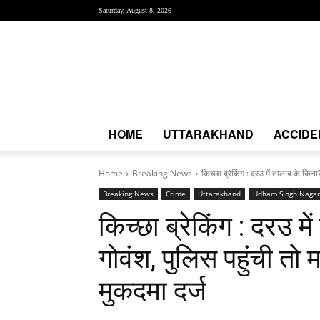
Saturday, August 8, 2026
Creative
News
Express
|
CNE
News
HOME
UTTARAKHAND
ACCIDE
Home
Breaking News
किच्छा ब्रेकिंग : दरउ में तालाब के किनार
Breaking News
Crime
Uttarakhand
Udham Singh Nagar
किच्छा ब्रेकिंग : दरउ मे
गोवंश, पुलिस पहुंची तो 
मुकदमा दर्ज