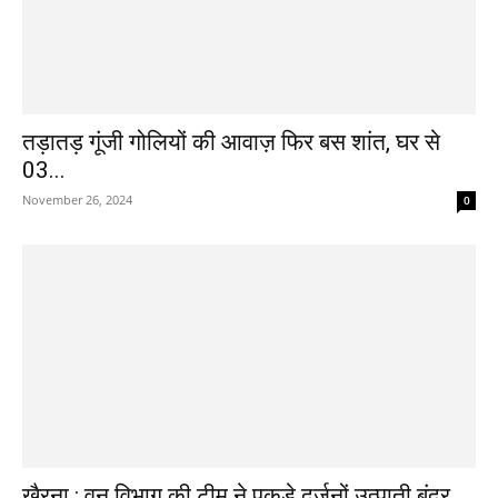
तड़ातड़ गूंजी गोलियों की आवाज़ फिर बस शांत, घर से
03...
November 26, 2024
0
खैरना : वन विभाग की टीम ने पकड़े दर्जनों उत्पाती बंदर