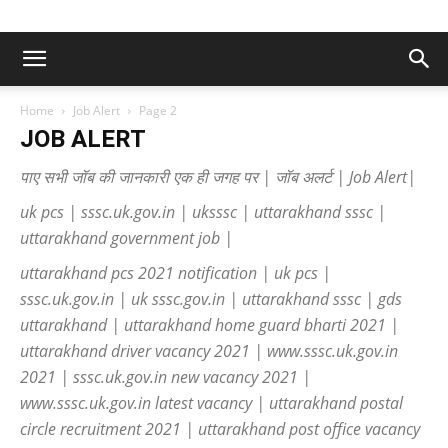
Home
Job Alert
Page 2
JOB ALERT
पाए सभी जॉब की जानकारी एक ही जगह पर | जॉब अलर्ट | Job Alert|
uk pcs | sssc.uk.gov.in | uksssc | uttarakhand sssc |
uttarakhand government job |
uttarakhand pcs 2021 notification | uk pcs |
sssc.uk.gov.in | uk sssc.gov.in | uttarakhand sssc | gds
uttarakhand | uttarakhand home guard bharti 2021 |
uttarakhand driver vacancy 2021 | www.sssc.uk.gov.in
2021 | sssc.uk.gov.in new vacancy 2021 |
www.sssc.uk.gov.in latest vacancy | uttarakhand postal
circle recruitment 2021 | uttarakhand post office vacancy