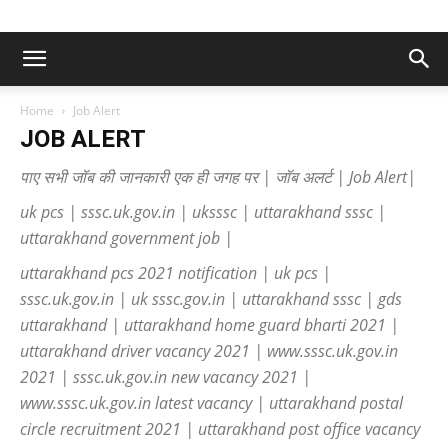
Home
Job Alert
JOB ALERT
पाए सभी जॉब की जानकारी एक ही जगह पर | जॉब अलर्ट | Job Alert|
uk pcs | sssc.uk.gov.in | uksssc | uttarakhand sssc |
uttarakhand government job |
uttarakhand pcs 2021 notification | uk pcs |
sssc.uk.gov.in | uk sssc.gov.in | uttarakhand sssc | gds
uttarakhand | uttarakhand home guard bharti 2021 |
uttarakhand driver vacancy 2021 | www.sssc.uk.gov.in
2021 | sssc.uk.gov.in new vacancy 2021 |
www.sssc.uk.gov.in latest vacancy | uttarakhand postal
circle recruitment 2021 | uttarakhand post office vacancy