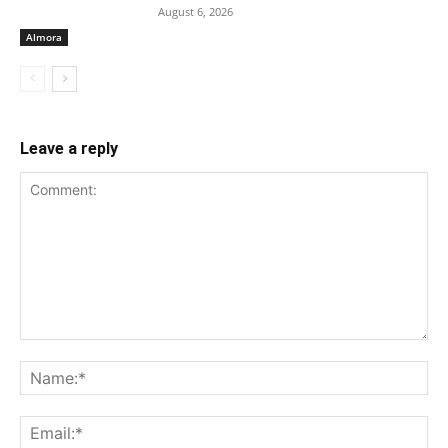
August 6, 2026
Almora
Leave a reply
Comment:
Na
Ema