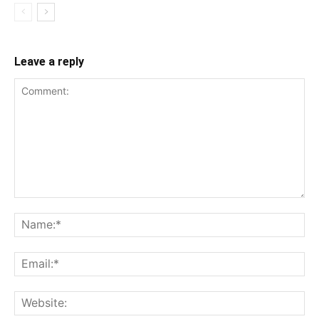
Leave a reply
Comment:
Na
Ema
Web