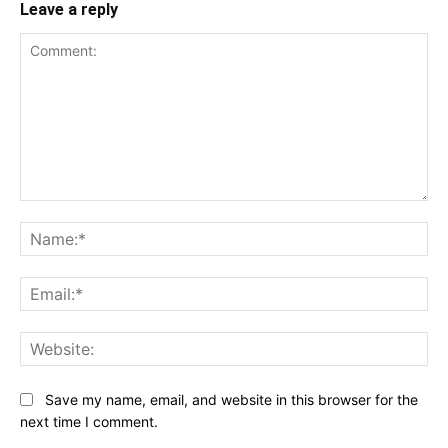
Leave a reply
Comment:
Na
Ema
Web
Save my name, email, and website in this browser for the
next time I comment.