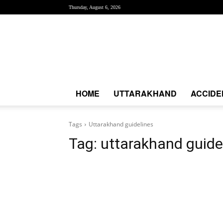
Thursday, August 6, 2026
Creative
News
Express
|
CNE
News
HOME
UTTARAKHAND
ACCIDE
Tags
Uttarakhand guidelines
Tag:
uttarakhand guide