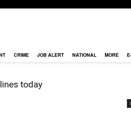
NT
CRIME
JOB ALERT
NATIONAL
MORE
E
lines today