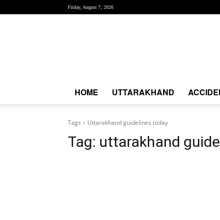
Friday, August 7, 2026
Creative
News
Express
|
CNE
News
HOME
UTTARAKHAND
ACCIDE
Tags
Uttarakhand guidelines today
Tag:
uttarakhand guide