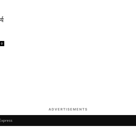
्य
0
ADVERTISEMENTS
 Express