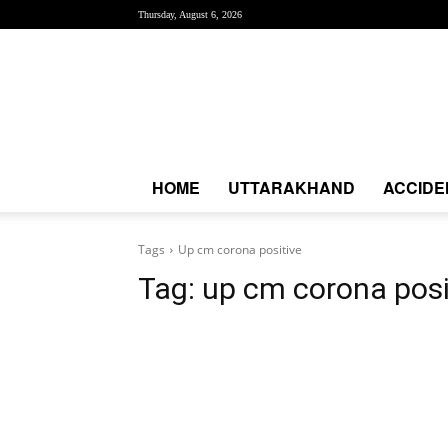
Thursday, August 6, 2026
Creative
News
Express
|
CNE
News
HOME
UTTARAKHAND
ACCIDE
Tags
Up cm corona positive
Tag:
up cm corona posi