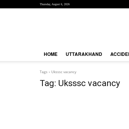
Thursday, August 6, 2026
Creative
News
Express
|
CNE
News
HOME
UTTARAKHAND
ACCIDE
Tags
Uksssc vacancy
Tag:
Uksssc vacancy