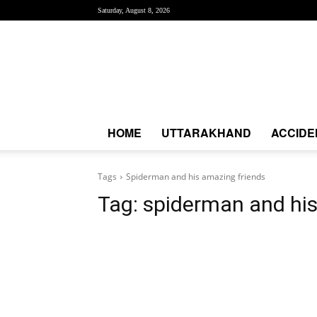
Saturday, August 8, 2026
Creative
News
Express
|
CNE
News
HOME
UTTARAKHAND
ACCIDE
Tags
Spiderman and his amazing friends
Tag:
spiderman and his