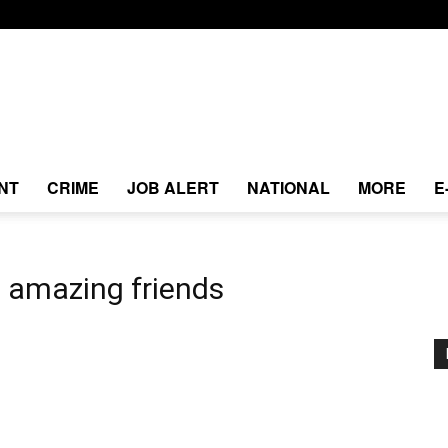
NT
CRIME
JOB ALERT
NATIONAL
MORE
E
 amazing friends