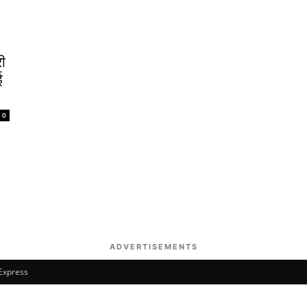
री
ई
0
ADVERTISEMENTS
 Express