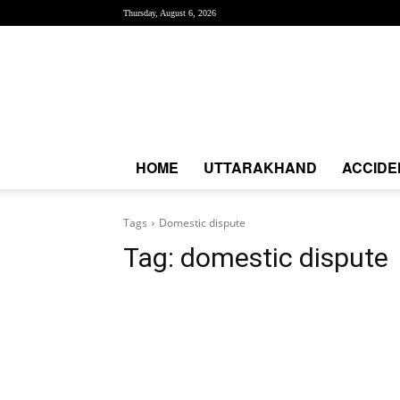
Thursday, August 6, 2026
Creative
News
Express
|
CNE
News
HOME
UTTARAKHAND
ACCIDE
Tags
Domestic dispute
Tag:
domestic dispute