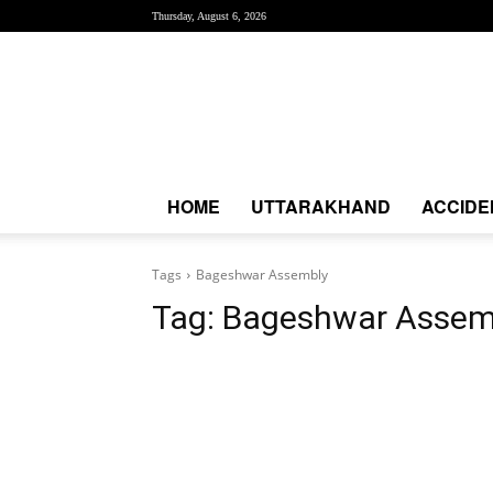
Thursday, August 6, 2026
Creative
News
Express
|
CNE
News
HOME
UTTARAKHAND
ACCIDE
Tags
Bageshwar Assembly
Tag:
Bageshwar Assem