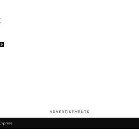
र
0
ADVERTISEMENTS
 Express