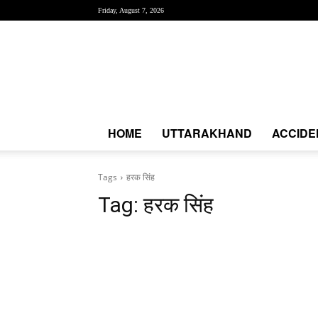
Friday, August 7, 2026
Creative
News
Express
|
CNE
News
HOME
UTTARAKHAND
ACCIDE
Tags
हरक सिंह
Tag:
हरक सिंह