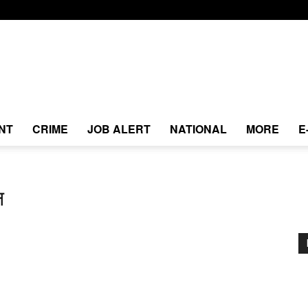
NT
CRIME
JOB ALERT
NATIONAL
MORE
E
न