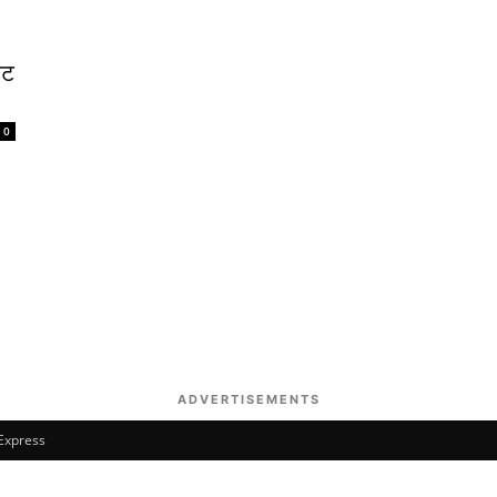
ेट
0
ADVERTISEMENTS
 Express