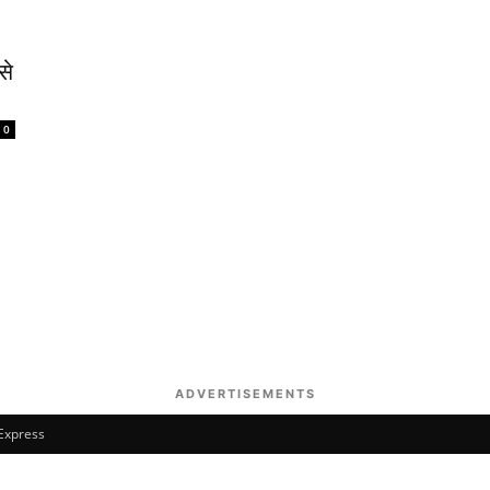
से
0
ADVERTISEMENTS
 Express