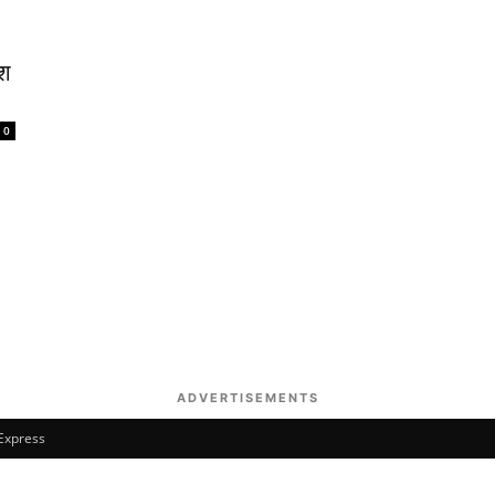
ाश
0
ADVERTISEMENTS
 Express