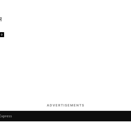
म
0
ADVERTISEMENTS
 Express