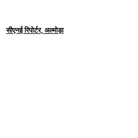
सीएनई रिपोर्टर, अल्मोड़ा