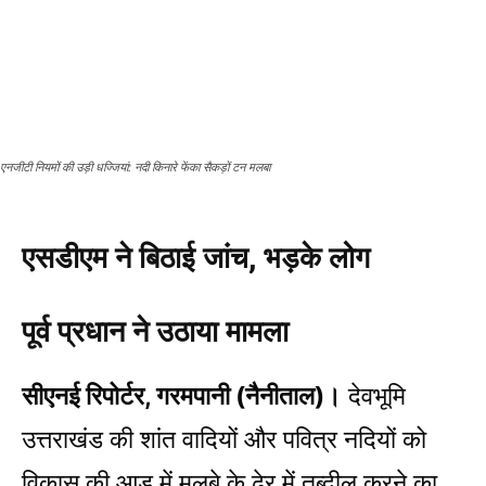
एनजीटी नियमों की उड़ी धज्जियां: नदी किनारे फेंका सैकड़ों टन मलबा
एसडीएम ने बिठाई जांच, भड़के लोग
पूर्व प्रधान ने उठाया मामला
सीएनई रिपोर्टर, गरमपानी (नैनीताल)।
देवभूमि
उत्तराखंड की शांत वादियों और पवित्र नदियों को
विकास की आड़ में मलबे के ढेर में तब्दील करने का