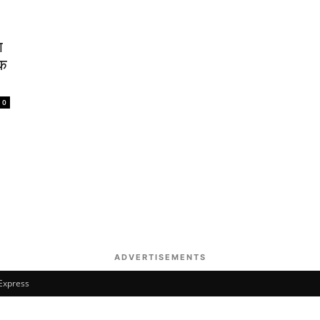
ा
एक
0
ADVERTISEMENTS
 Express