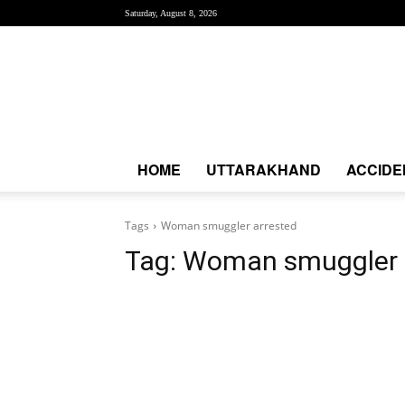
Saturday, August 8, 2026
Creative
News
Express
|
CNE
News
HOME
UTTARAKHAND
ACCIDE
Tags
Woman smuggler arrested
Tag:
Woman smuggler 