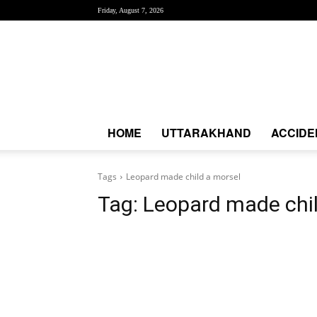
Friday, August 7, 2026
Creative
News
Express
|
CNE
News
HOME
UTTARAKHAND
ACCIDE
Tags
Leopard made child a morsel
Tag:
Leopard made chil