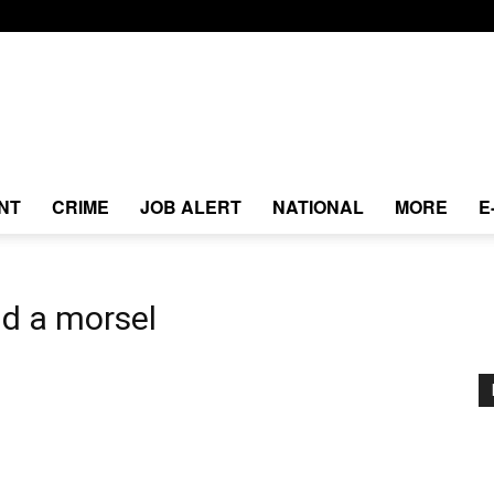
NT
CRIME
JOB ALERT
NATIONAL
MORE
E
d a morsel