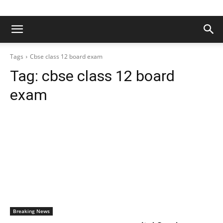
Tags
Cbse class 12 board exam
Tag:
cbse class 12 board
exam
Breaking News